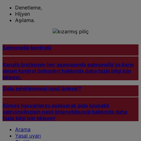
Denetleme,
Hijyen
Aşılama.
Salmonella kontrolü
Kanatlı üretiminin her aşamasında salmonella’ya karşı
alınan kontrol önlemleri hakkında daha fazla bilgi için
tıklayın.
Gıda zehirlenmesi nasıl önlenir?
Kümes hayvanlarını aşılayarak gıda kaynaklı
salmonellozisin nasıl önlenebileceği hakkında daha
fazla bilgi için tıklayın!
Arama
Yasal uyarı