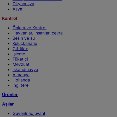
Okyanusya
Asya
Kontrol
Önlem ve Kontrol
Hayvanlar, insanlar, çevre
Besin ve su
Kuluçkahane
Çiftlikte
İşleme
Tüketici
Mevzuat
İskandinavya
Almanya
Hollanda
İngiltere
Ürünler
Aşılar
Güvenli adjuvant