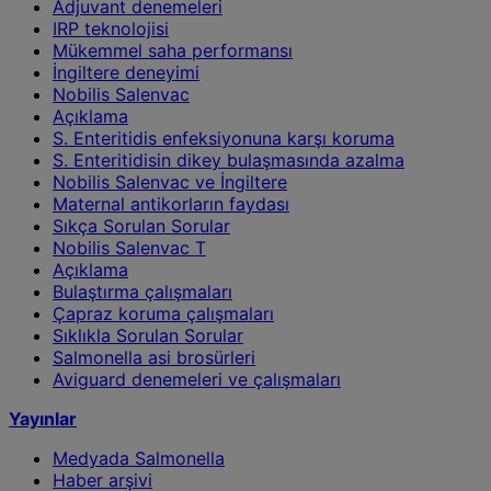
Adjuvant denemeleri
IRP teknolojisi
Mükemmel saha performansı
İngiltere deneyimi
Nobilis Salenvac
Açıklama
S. Enteritidis enfeksiyonuna karşı koruma
S. Enteritidisin dikey bulaşmasında azalma
Nobilis Salenvac ve İngiltere
Maternal antikorların faydası
Sıkça Sorulan Sorular
Nobilis Salenvac T
Açıklama
Bulaştırma çalışmaları
Çapraz koruma çalışmaları
Sıklıkla Sorulan Sorular
Salmonella asi brosürleri
Aviguard denemeleri ve çalışmaları
Yayınlar
Medyada Salmonella
Haber arşivi